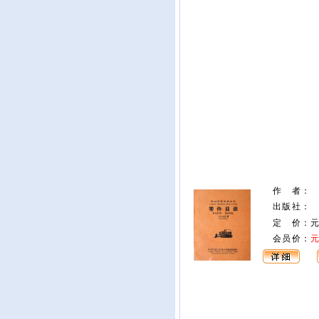
作 者
：
出版社
：
定 价：
会员价：