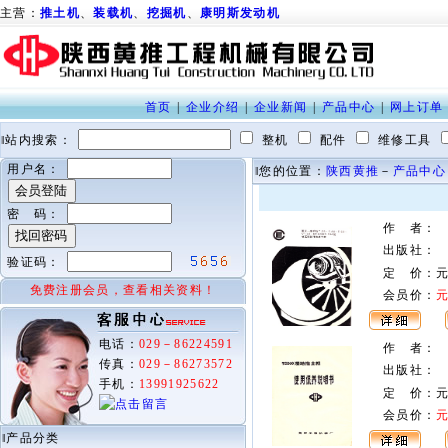
主营：
推土机
、
装载机
、
挖掘机
、
康明斯发动机
首页
|
企业介绍
|
企业新闻
|
产品中心
|
网上订单
‖站内搜索：
整机
配件
维修工具
用户名：
‖您的位置：
陕西黄推
－
产品中心
密 码：
作 者
：
出版社
：
验证码：
定 价：
免费注册会员，查看相关资料！
会员价：
电话：
029－86224591
作 者
：
传真：
029－86273572
出版社
：
手机：
13991925622
定 价：
会员价：
‖产品分类