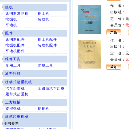
作 者
：
‖
整机
出版社
：
·
康明斯发动机
·
推土机
定 价：
·
挖掘机
·
装载机
·
平地机
会员价：
‖
配件
·
康明斯配件
·
推土机配件
作 者
：
·
挖掘机配件
·
装载机配件
出版社
：
·
平地机配件
定 价：
‖
维修工具
会员价：
·
专用工具
·
常规工具
‖
油料耗材
‖
移动式起重机械
·
汽车起重机
·
全路面汽车起重
·
履带式起重机
‖
土方机械
·
旋挖钻机
·
挖掘机
‖
建筑起重机械
‖图书资料